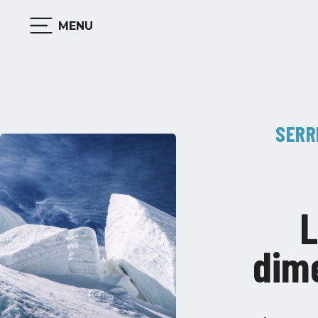
MENU
SERR
L
dime