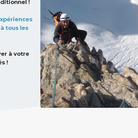
ditionnel !
expériences
à tous les
ver à votre
s !