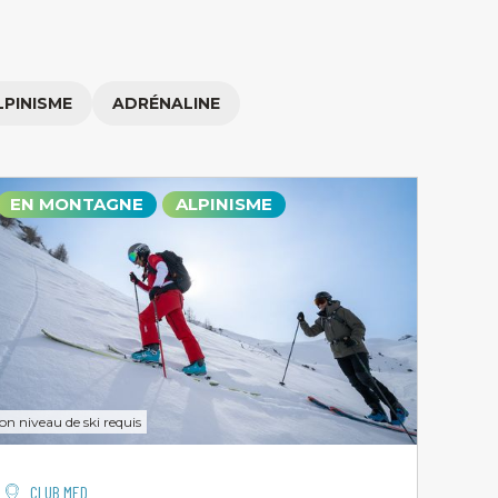
LPINISME
ADRÉNALINE
EN MONTAGNE
ALPINISME
on niveau de ski requis
CLUB MED