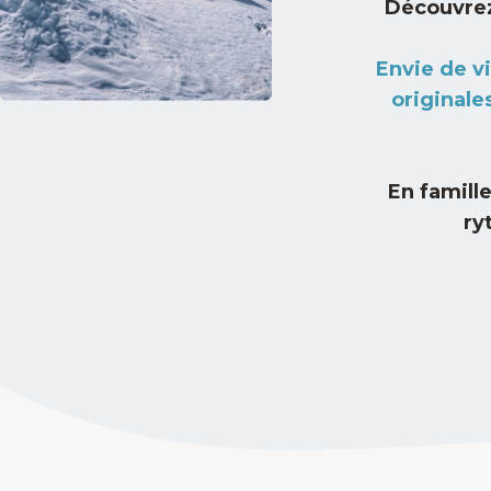
Découvrez 
Envie de v
originale
En famille
ry