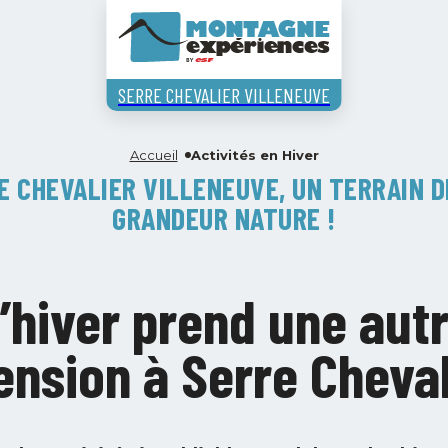
SERRE CHEVALIER VILLENEUVE
Accueil
Activités en Hiver
Accueil
E CHEVALIER VILLENEUVE, UN TERRAIN D
GRANDEUR NATURE !
Activités en Hive
’hiver prend une aut
Des expériences uniques vous attendent...
nsion à Serre Cheval
Activités en Eté