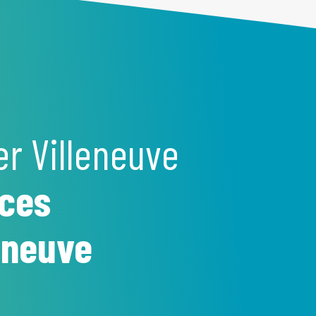
er Villeneuve
ces
leneuve