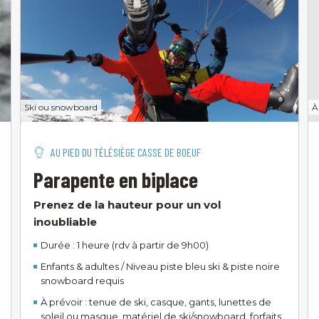
Ski ou snowboard
À
AU PIED DU TÉLÉSIÈGE CASSE DE BOEUF
Parapente en biplace
Prenez de la hauteur pour un vol
inoubliable
Durée : 1 heure (rdv à partir de 9h00)
Enfants & adultes / Niveau piste bleu ski & piste noire
snowboard requis
À prévoir : tenue de ski, casque, gants, lunettes de
soleil ou masque, matériel de ski/snowboard, forfaits