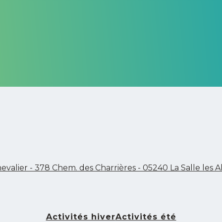
valier - 378 Chem. des Charrières - 05240 La Salle les A
Activités hiver
Activités été