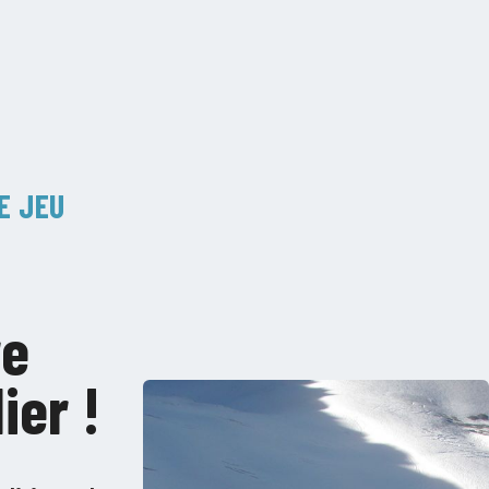
E JEU
r
re
ier !