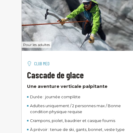
Club Med Serre Chevalier - 378 Chem. des
Charrières - 05240 La Salle les Alpes
+33 (0)6 15 30 59 25
Pour les adultes
CLUB MED
Cascade de glace
Une aventure verticale palpitante
Durée : journée complète
Adultes uniquement / 2 personnes max / Bonne
condition physique requise
Crampons, piolet, baudrier et casque fournis
À prévoir : tenue de ski, gants, bonnet, veste type