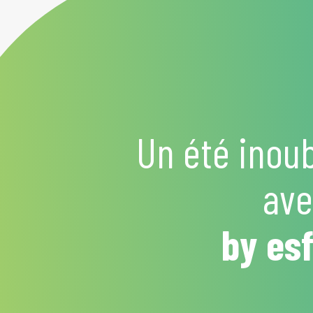
Un été inoub
av
by esf